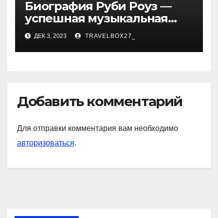
Биография Руби Роуз —
успешная музыкальная
карьера, личная жизнь и
ДЕК 3, 2023
TRAVELBOX27_
знаковые достижения
Добавить комментарий
Для отправки комментария вам необходимо
авторизоваться
.