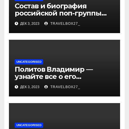
Состав и биография
российской поп-группы
«Иванушки интернешнл»
ДЕК 3, 2023
TRAVELBOX27_
— история успеха, музыка
и судьбы участников
UNCATEGORISED
Политов Владимир —
узнайте все о его
биографии, возрасте и
ДЕК 3, 2023
TRAVELBOX27_
впечатляющих
достижениях!
UNCATEGORISED