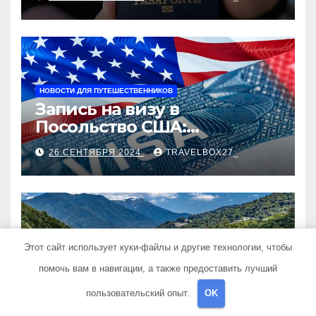
НОВОСТИ ДЛЯ ПУТЕШЕСТВЕННИКОВ
Запись на визу в
Посольство США:
Пошаговое руководство
26 СЕНТЯБРЯ 2024
TRAVELBOX27_
Этот сайт использует куки-файлы и другие технологии, чтобы
ПОЛЕЗНЫЕ СОВЕТЫ
Экскурсии в Сочи:
помочь вам в навигации, а также предоставить лучший
Путешествие в сердце
пользовательский опыт.
OK
Черноморского курорта
25 АВГУСТА 2024
TRAVELBOX27_