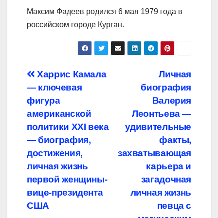
Максим Фадеев родился 6 мая 1979 года в
российском городе Курган.
Навигация
Харрис Камала
Личная
— ключевая
биография
по
фигура
Валерия
записям
американской
Леонтьева —
политики XXI века
удивительные
— биография,
факты,
достижения,
захватывающая
личная жизнь
карьера и
первой женщины-
загадочная
вице-президента
личная жизнь
США
певца с