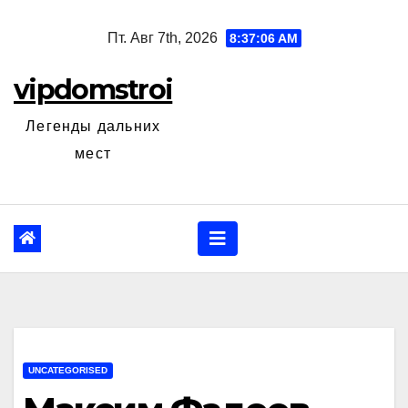
Перейти
Пт. Авг 7th, 2026
8:37:07 AM
к
содержанию
vipdomstroi
Легенды дальних
мест
UNCATEGORISED