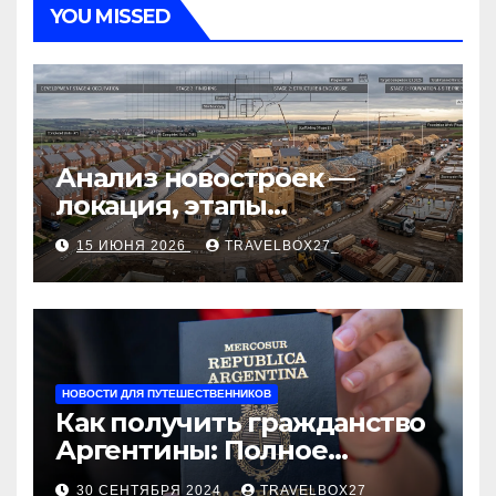
YOU MISSED
Анализ новостроек —
локация, этапы
строительства, проверка
15 ИЮНЯ 2026
TRAVELBOX27_
застройщика, сценарии
оформления сделки и
рыночные ориентиры
НОВОСТИ ДЛЯ ПУТЕШЕСТВЕННИКОВ
Как получить гражданство
Аргентины: Полное
руководство
30 СЕНТЯБРЯ 2024
TRAVELBOX27_