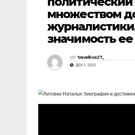
политический 
р
l
множеством д
а
a
в
журналистики,
s
и
значимость ее
s
т
n
ь
i
От
travelbox27_
ДЕК 1, 2023
k
i