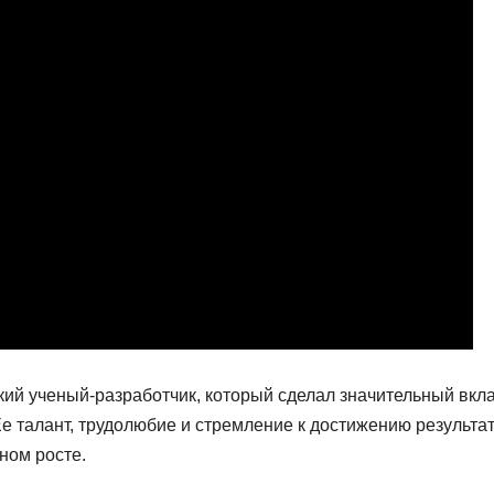
ий ученый-разработчик, который сделал значительный вкл
Ее талант, трудолюбие и стремление к достижению результа
ном росте.