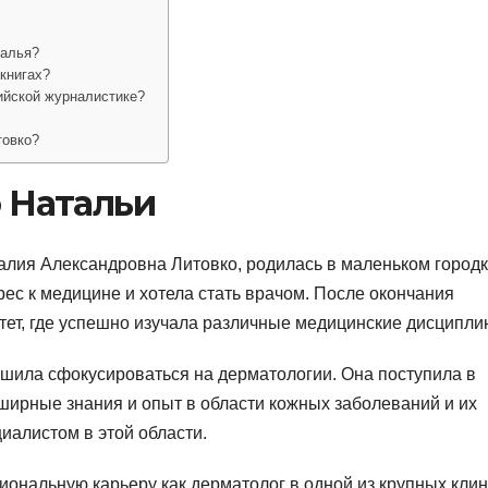
талья?
 книгах?
ийской журналистике?
товко?
 Натальи
талия Александровна Литовко, родилась в маленьком город
рес к медицине и хотела стать врачом. После окончания
ет, где успешно изучала различные медицинские дисципли
ешила сфокусироваться на дерматологии. Она поступила в
ширные знания и опыт в области кожных заболеваний и их
иалистом в этой области.
иональную карьеру как дерматолог в одной из крупных клин