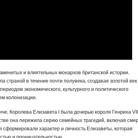
наменитых и влиятельных монархов британской истории.
ла страной в течение почти полувека, создавая золотой век
периодом экономического, культурного и политического
ем колонизации.
че, Королева Елизавета I была дочерью короля Генриха VII
стве она пережила серию семейных трагедий, включая сме
ия сформировали характер и личность Елизаветы, которая
стью и проницательностью.