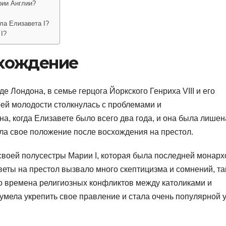
рии Англии?
ла Елизавета I?
I?
схождение
е Лондона, в семье герцога Йоркского Генриха VIII и его
ей молодости столкнулась с проблемами и
а, когда Елизавете было всего два года, и она была лишен
ла свое положение после восхождения на престол.
своей полусестры Марии I, которая была последней монар
еты на престол вызвало много скептицизма и сомнений, та
во времена религиозных конфликтов между католиками и
умела укрепить свое правление и стала очень популярной 