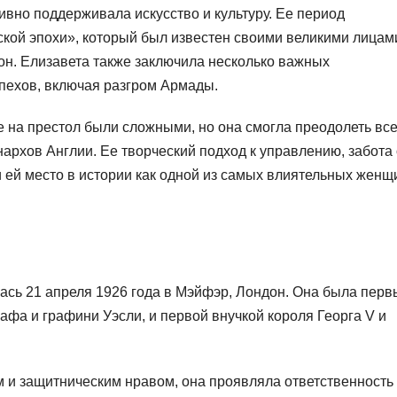
ивно поддерживала искусство и культуру. Ее период
кой эпохи», который был известен своими великими лицам
он. Елизавета также заключила несколько важных
пехов, включая разгром Армады.
 на престол были сложными, но она смогла преодолеть вс
архов Англии. Ее творческий подход к управлению, забота 
 ей место в истории как одной из самых влиятельных женщ
ась 21 апреля 1926 года в Мэйфэр, Лондон. Она была пер
рафа и графини Уэсли, и первой внучкой короля Георга V и
 и защитническим нравом, она проявляла ответственность