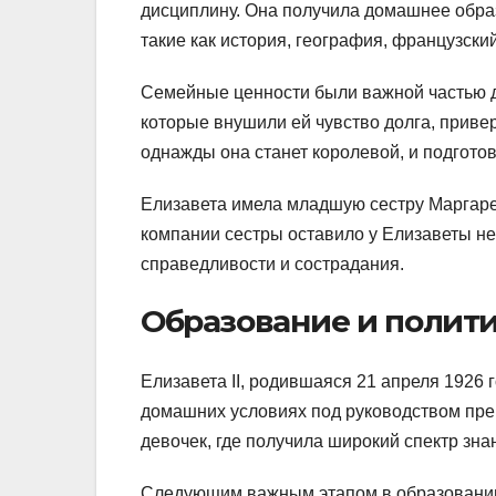
дисциплину. Она получила домашнее образ
такие как история, география, французский
Семейные ценности были важной частью д
которые внушили ей чувство долга, привер
однажды она станет королевой, и подготов
Елизавета имела младшую сестру Маргарет
компании сестры оставило у Елизаветы н
справедливости и сострадания.
Образование и полити
Елизавета II, родившаяся 21 апреля 1926 
домашних условиях под руководством преп
девочек, где получила широкий спектр зна
Следующим важным этапом в образовании Е