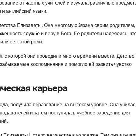
ование от частных учителей и изучала различные предмет
 и английский языки.
етства Елизаветы. Она многому обязана своим родителям,
женность службе и веру в Бога. Ее родители надеялись, чт
или её к этой роли.
, с которой они проводили много времени вместе. Детство 
езабываемые воспоминания и помогло ей развить чувство
ческая карьера
года, получила образование на высоком уровне. Она училас
одавателей и затем поступила в учебное заведение для
ний.
лизаветы II стало ее участие в колледже. Там она изучал