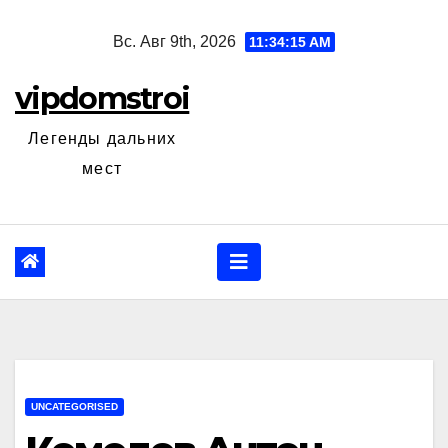
Перейти
Вс. Авг 9th, 2026
11:34:16 AM
к
содержанию
vipdomstroi
Легенды дальних
мест
UNCATEGORISED