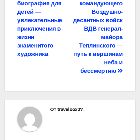
биография для
командующего
по
детей —
Воздушно-
записям
увлекательные
десантных войск
приключения в
ВДВ генерал-
жизни
майора
знаменитого
Теплинского —
художника
путь к вершинам
неба и
бессмертию
От
travelbox27_