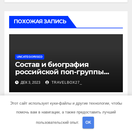
ПОХОЖАЯ ЗАПИСЬ
UNCATEGORISED
Состав и биография
российской поп-группы
«Иванушки интернешнл»
ДЕК 3, 2023
TRAVELBOX27_
— история успеха, музыка
и судьбы участников
Этот сайт использует куки-файлы и другие технологии, чтобы
помочь вам в навигации, а также предоставить лучший
UNCATEGORISED
пользовательский опыт.
OK
Политов Владимир —