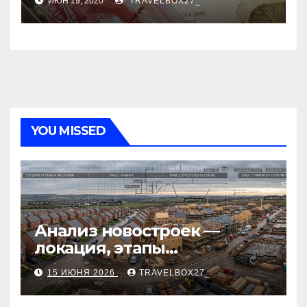
ИЮН 19, 2020
TRAVELBOX27_
YOU MISSED
Анализ новостроек —
локация, этапы
строительства, проверка
15 ИЮНЯ 2026
TRAVELBOX27_
застройщика, сценарии
оформления сделки и