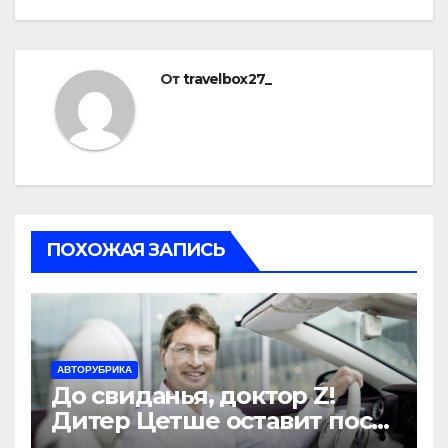
От
travelbox27_
ПОХОЖАЯ ЗАПИСЬ
АВТОРУБРИКА
До свиданья, доктор Z!
Дитер Цетше оставит пост
главы концерна Daimler