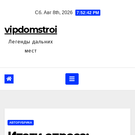
Перейти
Сб. Авг 8th, 2026
7:52:43 PM
к
содержанию
vipdomstroi
Легенды дальних
мест
АВТОРУБРИКА