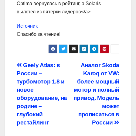
Optima вернулась в рейтинг, а Solaris
вылетел из пятерки лидеров</a>
Источник
Спасибо за чтение!
Навигация
Geely Atlas: в
Аналог Skoda
России –
Karoq от VW:
по
турбомотор 1.8 и
более мощный
записям
новое
мотор и полный
оборудование, на
привод. Модель
родине –
может
глубокий
прописаться в
рестайлинг
России