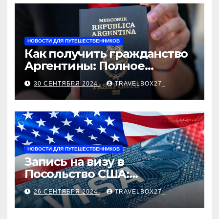
рыночные ориентиры
НОВОСТИ ДЛЯ ПУТЕШЕСТВЕННИКОВ
Как получить гражданство
Аргентины: Полное
руководство
30 СЕНТЯБРЯ 2024
TRAVELBOX27_
НОВОСТИ ДЛЯ ПУТЕШЕСТВЕННИКОВ
Запись на визу в
Посольство США:
Пошаговое руководство
26 СЕНТЯБРЯ 2024
TRAVELBOX27_