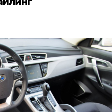
айлинг