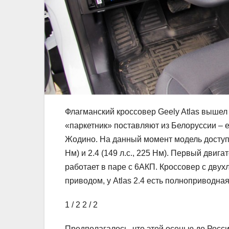
Флагманский кроссовер Geely Atlas вышел 
«паркетник» поставляют из Белоруссии – 
Жодино. На данный момент модель доступн
Нм) и 2.4 (149 л.с., 225 Нм). Первый двиг
работает в паре с 6АКП. Кроссовер с дву
приводом, у Atlas 2.4 есть полноприводная
1
/ 2
2
/ 2
Предполагалось, что этой осенью до России