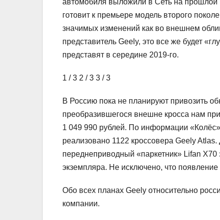
автомобиля выложили в Сеть на прошлой 
готовит к премьере модель второго покол
значимых изменений как во внешнем облике
представитель Geely, это все же будет «г
представят в середине 2019-го.
1
/ 3
2
/ 3
3
/ 3
В Россию пока не планируют привозить обн
преобразившегося внешне кросса нам прид
1 049 990 рублей. По информации «Колёс»
реализовано 1122 кроссовера Geely Atlas.
переднеприводный «паркетник» Lifan X70 
экземпляра. Не исключено, что появление 
Обо всех планах Geely относительно росси
компании.