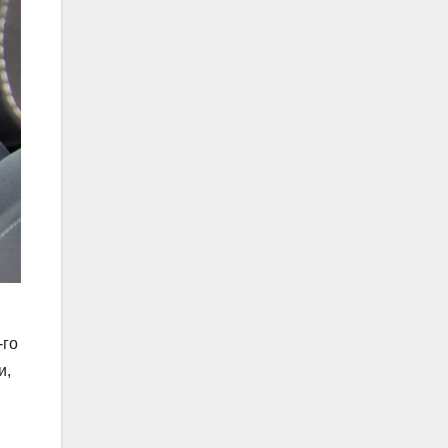
-го
и,