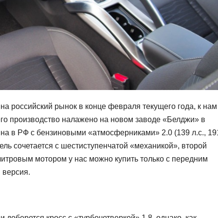
на российский рынок в конце февраля текущего года, к нам
его производство налажено на новом заводе «Белджи» в
а в РФ с бензиновыми «атмосферниками» 2.0 (139 л.с., 19
атель сочетается с шестиступенчатой «механикой», второй
хлитровым мотором у нас можно купить только с передним
 версия.
 доберется кросс с «турбочетверкой» 1.8, однако, как