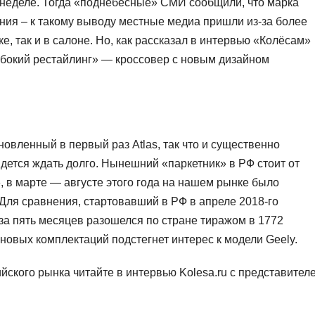
неделе. Тогда «поднебесные» СМИ сообщили, что марка
ения – к такому выводу местные медиа пришли из-за более
, так и в салоне. Но, как рассказал в интервью «Колёсам»
лубокий рестайлинг» — кроссовер с новым дизайном
овленный в первый раз Atlas, так что и существенно
ется ждать долго. Нынешний «паркетник» в РФ стоит от
, в марте — августе этого года на нашем рынке было
 Для сравнения, стартовавший в РФ в апреле 2018-го
за пять месяцев разошелся по стране тиражом в 1772
новых комплектаций подстегнет интерес к модели Geely.
йского рынка читайте в интервью Kolesa.ru с представител