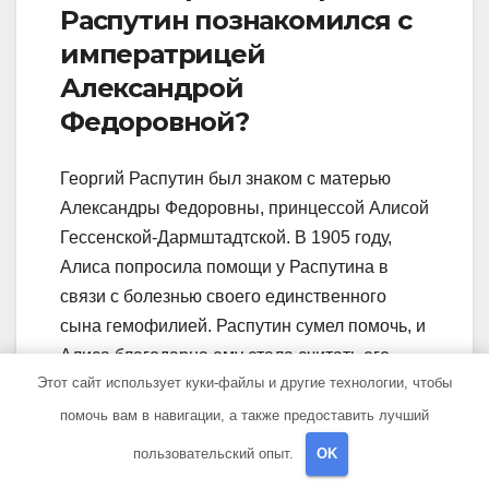
Распутин познакомился с
императрицей
Александрой
Федоровной?
Георгий Распутин был знаком с матерью
Александры Федоровны, принцессой Алисой
Гессенской-Дармштадтской. В 1905 году,
Алиса попросила помощи у Распутина в
связи с болезнью своего единственного
сына гемофилией. Распутин сумел помочь, и
Алиса благодарна ему стала считать его
Этот сайт использует куки-файлы и другие технологии, чтобы
своим духовным наставником, в результате
его учение пришло и к Александре
помочь вам в навигации, а также предоставить лучший
Федоровне и среди ее ближайших окрестных
пользовательский опыт.
OK
Распутин также получил статус духовного