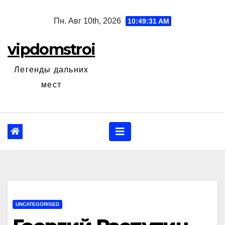
Перейти
Пн. Авг 10th, 2026
10:49:32 AM
к
содержанию
vipdomstroi
Легенды дальних
мест
UNCATEGORISED