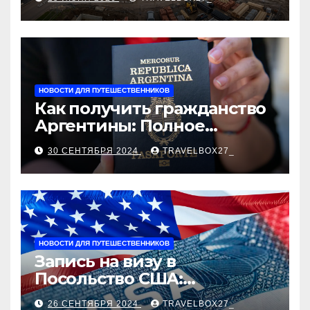
застройщика, сценарии
оформления сделки и
рыночные ориентиры
НОВОСТИ ДЛЯ ПУТЕШЕСТВЕННИКОВ
Как получить гражданство
Аргентины: Полное
руководство
30 СЕНТЯБРЯ 2024
TRAVELBOX27_
НОВОСТИ ДЛЯ ПУТЕШЕСТВЕННИКОВ
Запись на визу в
Посольство США:
Пошаговое руководство
26 СЕНТЯБРЯ 2024
TRAVELBOX27_