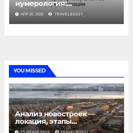
нумерология:
децентрализованный
АПР 30, 2026
TRAVELBOX27_
анализ поиска носков
через призму анализа
суммаризации
YOU MISSED
Анализ новостроек —
локация, этапы
строительства, проверка
15 ИЮНЯ 2026
TRAVELBOX27_