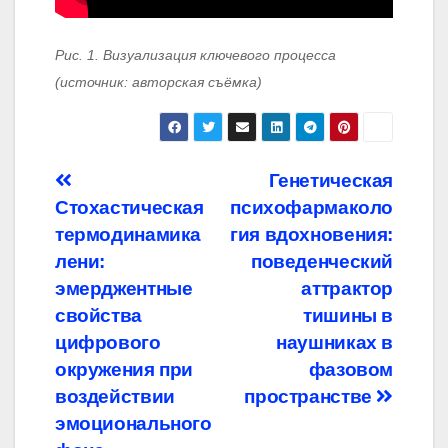
Рис. 1. Визуализация ключевого процесса
(источник: авторская съёмка)
Навигация
Генетическая
Стохастическая
психофармаколо
по
термодинамика
гия вдохновения:
записям
лени:
поведенческий
эмерджентные
аттрактор
свойства
тишины в
цифрового
наушниках в
окружения при
фазовом
воздействии
пространстве
эмоционального