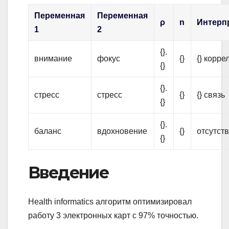
Переменная
Переменная
ρ
n
Интерп
1
2
{}.
внимание
фокус
{}
{} корре
{}
{}.
стресс
стресс
{}
{} связь
{}
{}.
баланс
вдохновение
{}
отсутств
{}
Введение
Health informatics алгоритм оптимизировал
работу 3 электронных карт с 97% точностью.