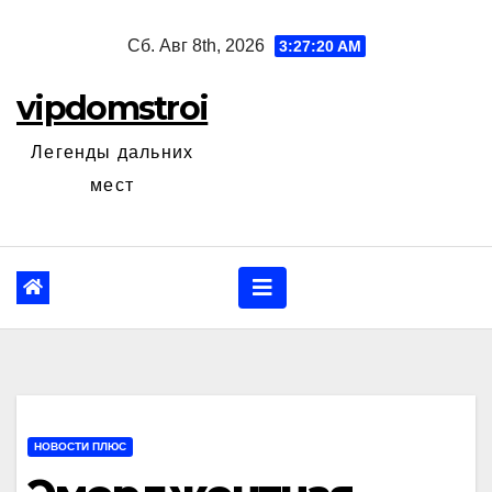
Перейти
Сб. Авг 8th, 2026
3:27:21 AM
к
содержанию
vipdomstroi
Легенды дальних
мест
НОВОСТИ ПЛЮС