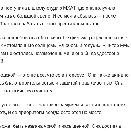
 поступила в школу-студию МХАТ, где она получила
чтать о большой сцене. И ее мечта сбылась — после
 и стала работать в этом престижном театре.
ила попробовать себя в кино. Ее фильмография впечатляет
как «Утомленные солнцем», «Любовь и голуби», «Питер FM» 
изм не остались незамеченными, и она была удостоена
й.
одской — это не все, что ее интересует. Она также активно
сь благотворительностью и защитой прав животных. Она
 экологическую чистоту.
е успешна — она счастливо замужем и воспитывает троих
ту, и ее приоритеты всегда остаются на месте.
может быть названа яркой и насыщенной. Она достигла