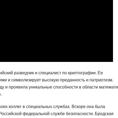
йский разведчик и специалист по криптографии. Ее
ми и символизирует высокую преданность и патриотизм.
оду и проявила уникальные способности в области математи
.
оих коллег в специальных службах. Вскоре она была
 Российской федеральной службе безопасности. Бродская