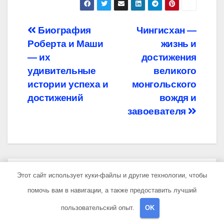
Навигация
Биография
Чингисхан —
Роберта и Маши
жизнь и
по
— их
достижения
записям
удивительные
великого
истории успеха и
монгольского
достижений
вождя и
завоевателя
От
travelbox27_
Этот сайт использует куки-файлы и другие технологии, чтобы
помочь вам в навигации, а также предоставить лучший
пользовательский опыт.
OK