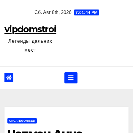
Перейти
Сб. Авг 8th, 2026
7:01:45 PM
к
содержанию
vipdomstroi
Легенды дальних
мест
UNCATEGORISED