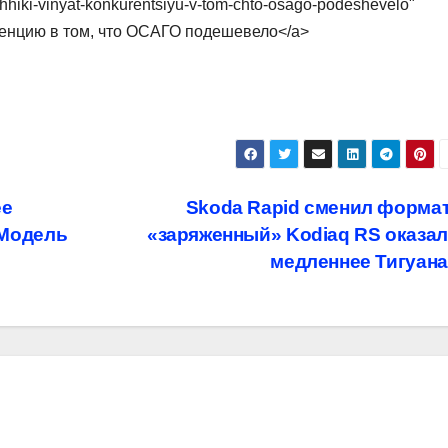
shhiki-vinyat-konkurentsiyu-v-tom-chto-osago-podeshevelo"
ренцию в том, что ОСАГО подешевело</a>
ее
Skoda Rapid сменил формат
 Модель
«заряженный» Kodiaq RS оказа
медленнее Тигуан