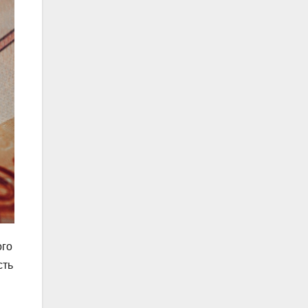
ого
сть