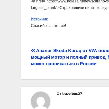
<a href="https://www.kolesa.ru/news/strahov
target="_blank">Страховщики винят конку
Источник
Спасибо за чтение!
Навигация
Аналог Skoda Karoq от VW: бол
мощный мотор и полный привод.
по
может прописаться в России
записям
От
travelbox27_