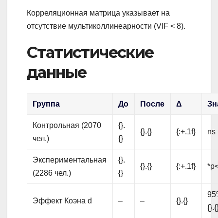
Корреляционная матрица указывает на
отсутствие мультиколлинеарности (VIF < 8).
Статистические
данные
Группа
До
После
Δ
Зн
Контрольная (2070
{}.
{}.{}
{:+.1f}
ns
чел.)
{}
Экспериментальная
{}.
{}.{}
{:+.1f}
*p<
(2286 чел.)
{}
95%
Эффект Коэна d
–
–
{}.{}
{}.{