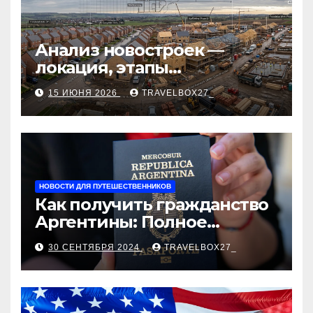
Анализ новостроек —
локация, этапы
строительства, проверка
15 ИЮНЯ 2026
TRAVELBOX27_
застройщика, сценарии
оформления сделки и
рыночные ориентиры
НОВОСТИ ДЛЯ ПУТЕШЕСТВЕННИКОВ
Как получить гражданство
Аргентины: Полное
руководство
30 СЕНТЯБРЯ 2024
TRAVELBOX27_