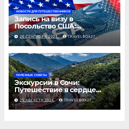
НОВОСТИ ДЛЯ ПУТЕШЕСТВЕННИКОВ
Запись на визу в
Посольство США:
Пошаговое руководство
26 СЕНТЯБРЯ 2024
TRAVELBOX27_
ПОЛЕЗНЫЕ СОВЕТЫ
Экскурсии в Сочи:
Путешествие в сердце
Черноморского курорта
25 АВГУСТА 2024
TRAVELBOX27_