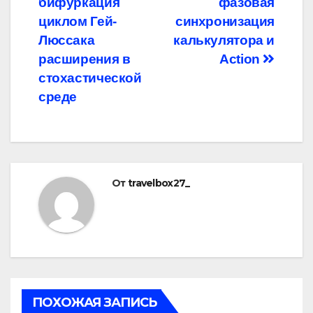
записям
бифуркация
фазовая
циклом Гей-
синхронизация
Люссака
калькулятора и
расширения в
Action
стохастической
среде
От
travelbox27_
ПОХОЖАЯ ЗАПИСЬ