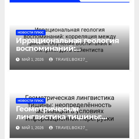
НОВОСТИ ПЛЮС
Иррациональная геология
воспоминаний:
корреляция между циклом
МАЙ 1, 2026
TRAVELBOX27_
Обучения воспитания и
метрики дата-сайентиста
НОВОСТИ ПЛЮС
Геометрическая
лингвистика тишины:
неопределённость
МАЙ 1, 2026
TRAVELBOX27_
мотивации в условиях