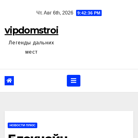
Перейти
Чт. Авг 6th, 2026
9:42:37 PM
к
содержанию
vipdomstroi
Легенды дальних
мест
НОВОСТИ ПЛЮС