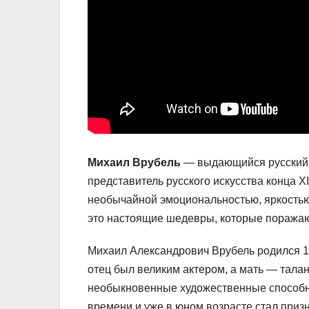
Михаил Врубель
— выдающийся русский х
представитель русского искусства конца X
необычайной эмоциональностью, яркостью
это настоящие шедевры, которые поражаю
Михаил Александрович Врубель родился 17 
отец был великим актером, а мать — тала
необыкновенные художественные способно
времени и уже в юном возрасте стал приз