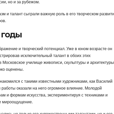
ии, но и за рубежом.
азм и талант сыграли важную роль в его творческом развит
ов.
 годы
ражение и творческий потенциал. Уже в юном возрасте он
нстрировав исключительный талант в обоих этих
 в Московское училище живописи, скульптуры и архитектуры
око оценены.
накомился с такими известными художниками, как Василий
и работы оказали на него огромное влияние. Молодой
ам и формам искусства, экспериментируя с техниками и
ее мироощущение.
ались не только его художественными талантами, но и его