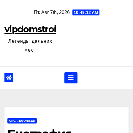
Перейти
Пт. Авг 7th, 2026
10:49:13 AM
к
содержанию
vipdomstroi
Легенды дальних
мест
UNCATEGORISED