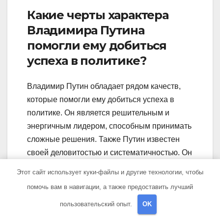
Какие черты характера
Владимира Путина
помогли ему добиться
успеха в политике?
Владимир Путин обладает рядом качеств,
которые помогли ему добиться успеха в
политике. Он является решительным и
энергичным лидером, способным принимать
сложные решения. Также Путин известен
своей деловитостью и систематичностью. Он
также умеет стратегически мыслить и
Этот сайт использует куки-файлы и другие технологии, чтобы
принимать взвешенные решения.
помочь вам в навигации, а также предоставить лучший
Как Путин начал свою
пользовательский опыт.
OK
политическую карьеру?