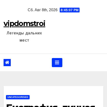
Перейти
Сб. Авг 8th, 2026
8:45:08 PM
к
содержанию
vipdomstroi
Легенды дальних
мест
UNCATEGORISED