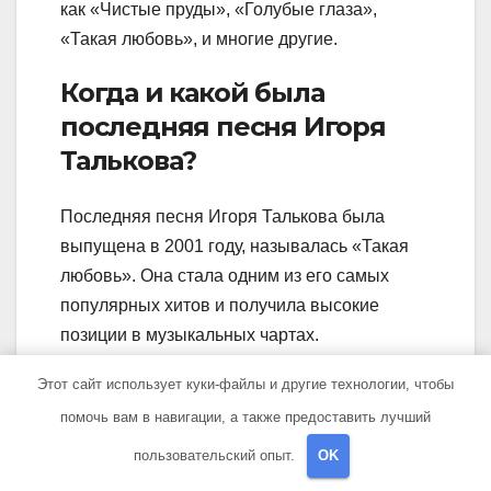
как «Чистые пруды», «Голубые глаза»,
«Такая любовь», и многие другие.
Когда и какой была
последняя песня Игоря
Талькова?
Последняя песня Игоря Талькова была
выпущена в 2001 году, называлась «Такая
любовь». Она стала одним из его самых
популярных хитов и получила высокие
позиции в музыкальных чартах.
Этот сайт использует куки-файлы и другие технологии, чтобы
помочь вам в навигации, а также предоставить лучший
Навигация
Алексей
Ху тао биография
пользовательский опыт.
OK
Петрухин –
— всё о