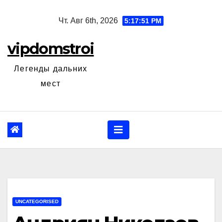
Перейти
Чт. Авг 6th, 2026
5:17:52 PM
к
содержанию
vipdomstroi
Легенды дальних
мест
UNCATEGORISED