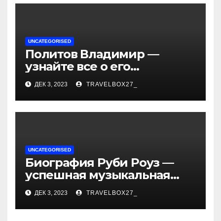
UNCATEGORISED
Политов Владимир —
узнайте все о его
биографии, возрасте и
ДЕК 3, 2023
TRAVELBOX27_
впечатляющих
достижениях!
UNCATEGORISED
Биография Руби Роуз —
успешная музыкальная
карьера, личная жизнь и
ДЕК 3, 2023
TRAVELBOX27_
знаковые достижения