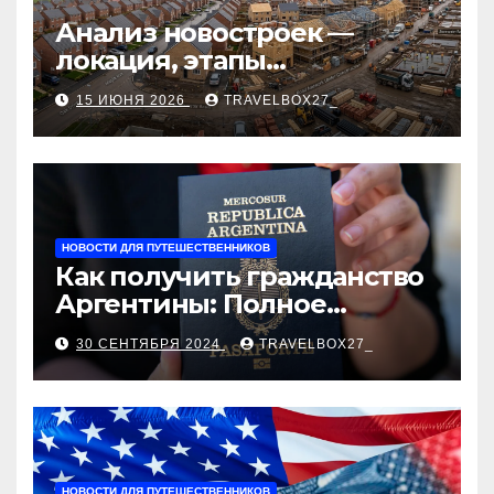
Анализ новостроек —
локация, этапы
строительства, проверка
15 ИЮНЯ 2026
TRAVELBOX27_
застройщика, сценарии
оформления сделки и
рыночные ориентиры
НОВОСТИ ДЛЯ ПУТЕШЕСТВЕННИКОВ
Как получить гражданство
Аргентины: Полное
руководство
30 СЕНТЯБРЯ 2024
TRAVELBOX27_
НОВОСТИ ДЛЯ ПУТЕШЕСТВЕННИКОВ