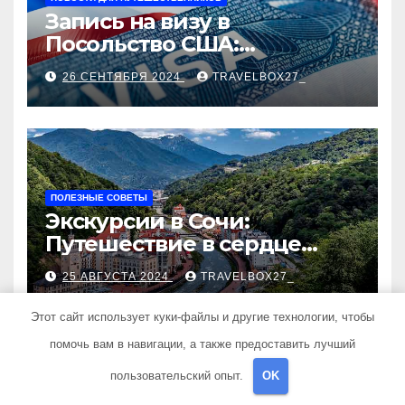
Запись на визу в
Посольство США:
Пошаговое руководство
26 СЕНТЯБРЯ 2024
TRAVELBOX27_
ПОЛЕЗНЫЕ СОВЕТЫ
Экскурсии в Сочи:
Путешествие в сердце
Черноморского курорта
25 АВГУСТА 2024
TRAVELBOX27_
Этот сайт использует куки-файлы и другие технологии, чтобы
помочь вам в навигации, а также предоставить лучший
пользовательский опыт.
OK