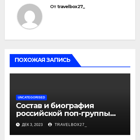
От
travelbox27_
ПОХОЖАЯ ЗАПИСЬ
UNCATEGORISED
Состав и биография
российской поп-группы
«Иванушки интернешнл»
ДЕК 3, 2023
TRAVELBOX27_
— история успеха, музыка
и судьбы участников