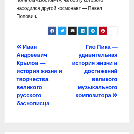
полетом «Восток-4», на борту которого
находился другой космонавт — Павел
Попович.
Навигация
Иван
Гио Пика —
Андреевич
удивительная
по
Крылов —
история жизни и
записям
история жизни и
достижений
творчества
великого
великого
музыкального
русского
композитора
баснописца