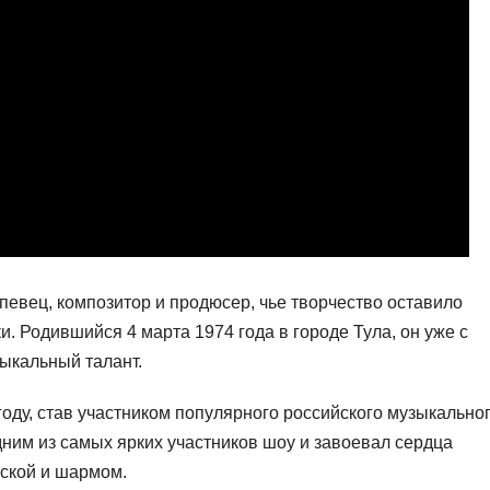
певец, композитор и продюсер, чье творчество оставило
и. Родившийся 4 марта 1974 года в городе Тула, он уже с
ыкальный талант.
году, став участником популярного российского музыкально
дним из самых ярких участников шоу и завоевал сердца
аской и шармом.