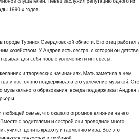
лионов слушателей. Певец заслужил репутацию одного из
ды 1990-х годов.
в городе Туринск Свердловской области. Его отец работал 
м хозяйством. У Андрея есть сестра, с которой он детстве
открывая для себя новые увлечения и интересы.
желаниях и творческих начинаниях. Мать заметила в нем
ства и постоянно поддерживала его увлечение музыкой. От
го музыкального образования, всегда поддерживал Андрея 
арьеры.
 любящей семье, что оказало огромное влияние на его
 Вместе с родителями и сестрой они проводили много
чик учился ценить красоту и гармонию мира. Все это
тличаются тонкостью и глубиной.