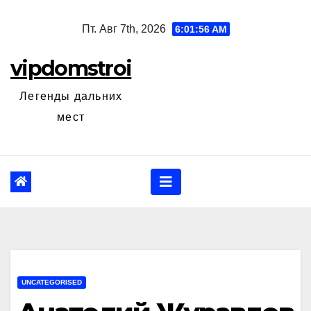
Перейти
Пт. Авг 7th, 2026
6:01:57 AM
к
содержанию
vipdomstroi
Легенды дальних
мест
UNCATEGORISED