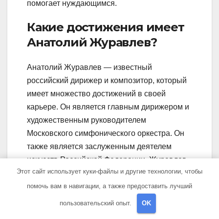
помогает нуждающимся.
Какие достижения имеет
Анатолий Журавлев?
Анатолий Журавлев — известный
российский дирижер и композитор, который
имеет множество достижений в своей
карьере. Он является главным дирижером и
художественным руководителем
Московского симфонического оркестра. Он
также является заслуженным деятелем
искусств Российской Федерации. Журавлев
Этот сайт использует куки-файлы и другие технологии, чтобы
имеет широкий репертуар и проводит
концерты со многими известными
помочь вам в навигации, а также предоставить лучший
оркестрами по всему миру.
пользовательский опыт.
OK