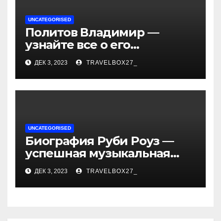
UNCATEGORISED
Политов Владимир —
узнайте все о его
биографии, возрасте и
ДЕК 3, 2023
TRAVELBOX27_
впечатляющих
достижениях!
UNCATEGORISED
Биография Руби Роуз —
успешная музыкальная
карьера, личная жизнь и
ДЕК 3, 2023
TRAVELBOX27_
знаковые достижения