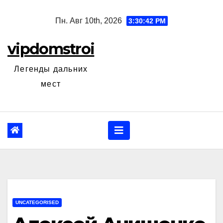
Перейти
Пн. Авг 10th, 2026
3:30:43 PM
к
содержанию
vipdomstroi
Легенды дальних
мест
UNCATEGORISED