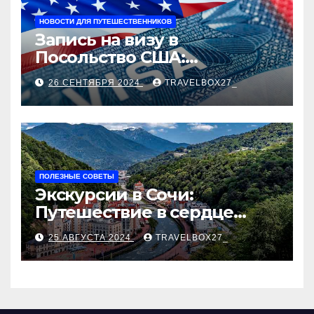
НОВОСТИ ДЛЯ ПУТЕШЕСТВЕННИКОВ
Запись на визу в
Посольство США:
Пошаговое руководство
26 СЕНТЯБРЯ 2024
TRAVELBOX27_
ПОЛЕЗНЫЕ СОВЕТЫ
Экскурсии в Сочи:
Путешествие в сердце
Черноморского курорта
25 АВГУСТА 2024
TRAVELBOX27_