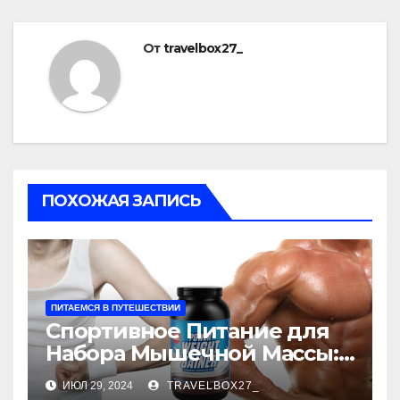
От
travelbox27_
ПОХОЖАЯ ЗАПИСЬ
ПИТАЕМСЯ В ПУТЕШЕСТВИИ
Спортивное Питание для
Набора Мышечной Массы:
Ключ к Эффективному
ИЮЛ 29, 2024
TRAVELBOX27_
Росту Мышц