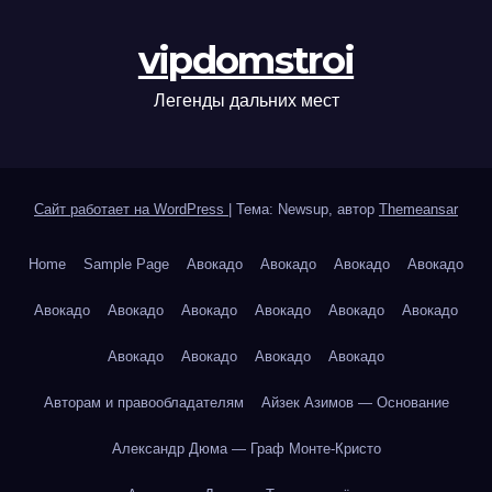
vipdomstroi
Легенды дальних мест
Сайт работает на WordPress
|
Тема: Newsup, автор
Themeansar
Home
Sample Page
Авокадо
Авокадо
Авокадо
Авокадо
Авокадо
Авокадо
Авокадо
Авокадо
Авокадо
Авокадо
Авокадо
Авокадо
Авокадо
Авокадо
Авторам и правообладателям
Айзек Азимов — Основание
Александр Дюма — Граф Монте-Кристо