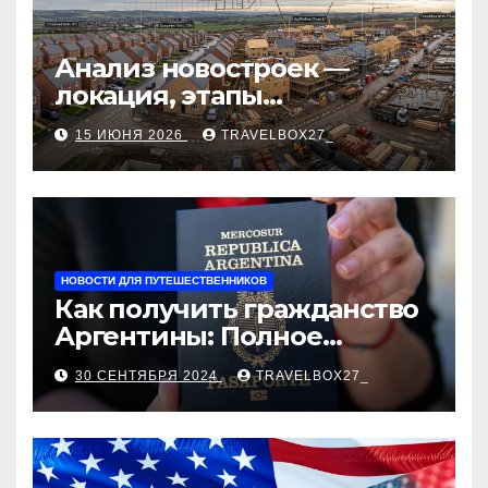
Анализ новостроек —
локация, этапы
строительства, проверка
15 ИЮНЯ 2026
TRAVELBOX27_
застройщика, сценарии
оформления сделки и
рыночные ориентиры
НОВОСТИ ДЛЯ ПУТЕШЕСТВЕННИКОВ
Как получить гражданство
Аргентины: Полное
руководство
30 СЕНТЯБРЯ 2024
TRAVELBOX27_