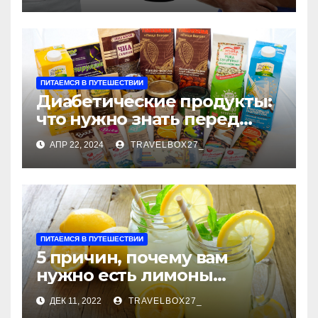
ПИТАЕМСЯ В ПУТЕШЕСТВИИ
Диабетические продукты:
что нужно знать перед
покупкой
АПР 22, 2024
TRAVELBOX27_
ПИТАЕМСЯ В ПУТЕШЕСТВИИ
5 причин, почему вам
нужно есть лимоны
каждый день
ДЕК 11, 2022
TRAVELBOX27_